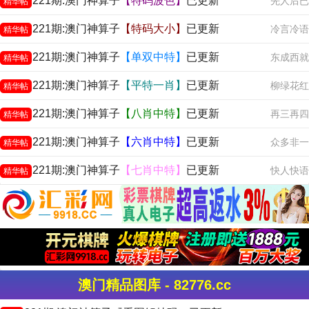
221期:澳门神算子
【特码波色】
已更新
先人后已
精华帖
221期:澳门神算子
【特码大小】
已更新
冷言冷语
精华帖
221期:澳门神算子
【单双中特】
已更新
东成西就
精华帖
221期:澳门神算子
【平特一肖】
已更新
柳绿花红
精华帖
221期:澳门神算子
【八肖中特】
已更新
再三再四
精华帖
221期:澳门神算子
【六肖中特】
已更新
众多非一
精华帖
221期:澳门神算子
【七肖中特】
已更新
快人快语
精华帖
澳门精品图库 - 82776.cc