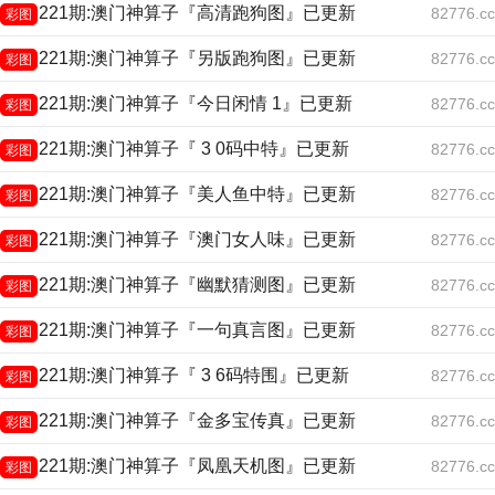
221期:澳门神算子『高清跑狗图』已更新
82776.cc
彩图
221期:澳门神算子『另版跑狗图』已更新
82776.cc
彩图
221期:澳门神算子『今日闲情 1』已更新
82776.cc
彩图
221期:澳门神算子『 3 0码中特』已更新
82776.cc
彩图
221期:澳门神算子『美人鱼中特』已更新
82776.cc
彩图
221期:澳门神算子『澳门女人味』已更新
82776.cc
彩图
221期:澳门神算子『幽默猜测图』已更新
82776.cc
彩图
221期:澳门神算子『一句真言图』已更新
82776.cc
彩图
221期:澳门神算子『 3 6码特围』已更新
82776.cc
彩图
221期:澳门神算子『金多宝传真』已更新
82776.cc
彩图
221期:澳门神算子『凤凰天机图』已更新
82776.cc
彩图