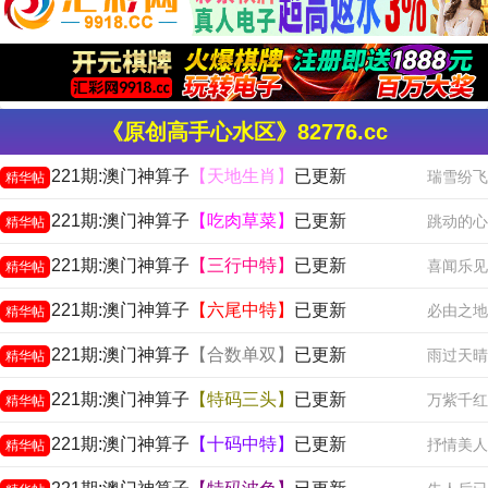
《原创高手心水区》82776.cc
221期:澳门神算子
【天地生肖】
已更新
瑞雪纷飞
精华帖
221期:澳门神算子
【吃肉草菜】
已更新
跳动的心
精华帖
221期:澳门神算子
【三行中特】
已更新
喜闻乐见
精华帖
221期:澳门神算子
【六尾中特】
已更新
必由之地
精华帖
221期:澳门神算子
【合数单双】
已更新
雨过天晴
精华帖
221期:澳门神算子
【特码三头】
已更新
万紫千红
精华帖
221期:澳门神算子
【十码中特】
已更新
抒情美人
精华帖