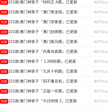
221期:澳门神算子『特码王 A图』已更新
82776.cc
彩图
221期:澳门神算子『澳门青龙报』已更新
82776.cc
彩图
221期:澳门神算子『澳门管家婆』已更新
82776.cc
彩图
221期:澳门神算子『澳门挂牌图』已更新
82776.cc
彩图
221期:澳门神算子『澳门跑马图』已更新
82776.cc
彩图
221期:澳门神算子『内幕传真图』已更新
82776.cc
彩图
221期:澳门神算子『 1 2码特图』已更新
82776.cc
彩图
221期:澳门神算子『九肖十码图』已更新
82776.cc
彩图
221期:澳门神算子『四不像玄机』已更新
82776.cc
彩图
221期:澳门神算子『正版一肖图』已更新
82776.cc
彩图
221期:澳门神算子『今日闲情 2』已更新
82776.cc
彩图