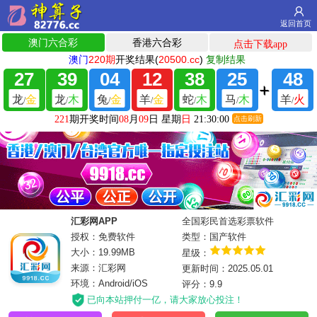
返回首页
汇彩网APP
全国彩民首选彩票软件
授权：免费软件
类型：国产软件
大小：19.99MB
星级：
来源：汇彩网
更新时间：2025.05.01
环境：Android/iOS
评分：9.9
已向本站押付一亿，请大家放心投注！