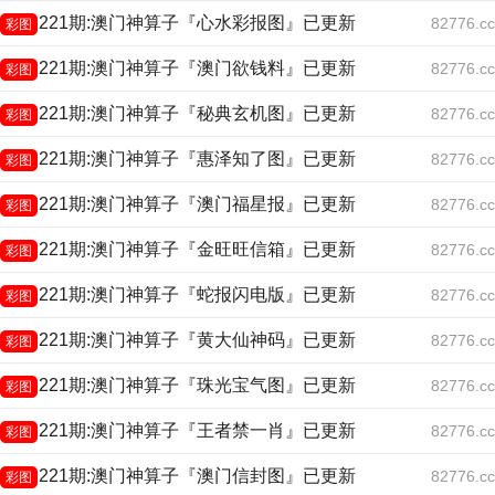
221期:澳门神算子『心水彩报图』已更新
82776.cc
彩图
221期:澳门神算子『澳门欲钱料』已更新
82776.cc
彩图
221期:澳门神算子『秘典玄机图』已更新
82776.cc
彩图
221期:澳门神算子『惠泽知了图』已更新
82776.cc
彩图
221期:澳门神算子『澳门福星报』已更新
82776.cc
彩图
221期:澳门神算子『金旺旺信箱』已更新
82776.cc
彩图
221期:澳门神算子『蛇报闪电版』已更新
82776.cc
彩图
221期:澳门神算子『黄大仙神码』已更新
82776.cc
彩图
221期:澳门神算子『珠光宝气图』已更新
82776.cc
彩图
221期:澳门神算子『王者禁一肖』已更新
82776.cc
彩图
221期:澳门神算子『澳门信封图』已更新
82776.cc
彩图