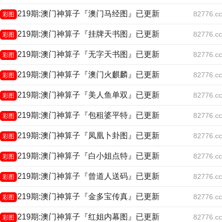
219期:澳门神算子『澳门马经图』已更新
82776.cc
彩图
219期:澳门神算子『挂牌天书图』已更新
82776.cc
彩图
219期:澳门神算子『无字天书图』已更新
82776.cc
彩图
219期:澳门神算子『澳门火麒麟』已更新
82776.cc
彩图
219期:澳门神算子『美人鱼单双』已更新
82776.cc
彩图
219期:澳门神算子『包租婆平特』已更新
82776.cc
彩图
219期:澳门神算子『凤凰卜卦图』已更新
82776.cc
彩图
219期:澳门神算子『白小姐点特』已更新
82776.cc
彩图
219期:澳门神算子『曾道人送码』已更新
82776.cc
彩图
219期:澳门神算子『金多宝传真』已更新
82776.cc
彩图
219期:澳门神算子『红姐内幕图』已更新
82776.cc
彩图