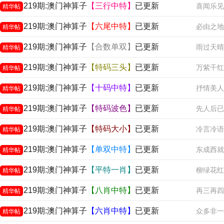
219期:澳门神算子
【三行中特】
已更新
喜闻乐见
精华帖
219期:澳门神算子
【六尾中特】
已更新
必由之地
精华帖
219期:澳门神算子
【合数单双】
已更新
雨过天晴
精华帖
219期:澳门神算子
【特码三头】
已更新
万紫千红
精华帖
219期:澳门神算子
【十码中特】
已更新
抒情美人
精华帖
219期:澳门神算子
【特码波色】
已更新
先人后已
精华帖
219期:澳门神算子
【特码大小】
已更新
冷言冷语
精华帖
219期:澳门神算子
【单双中特】
已更新
东成西就
精华帖
219期:澳门神算子
【平特一肖】
已更新
柳绿花红
精华帖
219期:澳门神算子
【八肖中特】
已更新
再三再四
精华帖
219期:澳门神算子
【六肖中特】
已更新
众多非一
精华帖