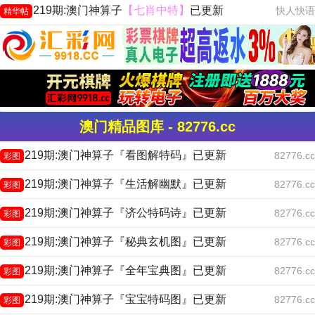
219期:澳门神算子
【七肖中特】
已更新
快人快语
精华帖
澳门精品图库 - 82776.cc
219期:澳门神算子『看图解特码』已更新
82776.cc
彩图
219期:澳门神算子『生活解幽默』已更新
82776.cc
彩图
219期:澳门神算子『济公特码诗』已更新
82776.cc
彩图
219期:澳门神算子『秘典玄机图』已更新
82776.cc
彩图
219期:澳门神算子『全年宝典图』已更新
82776.cc
彩图
219期:澳门神算子『宝宝特码图』已更新
82776.cc
彩图