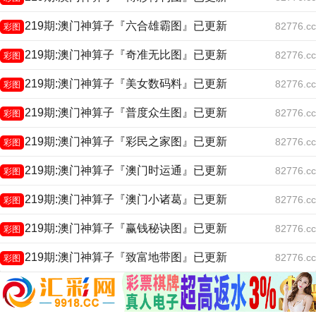
219期:澳门神算子『六合雄霸图』已更新
82776.cc
彩图
219期:澳门神算子『奇准无比图』已更新
82776.cc
彩图
219期:澳门神算子『美女数码料』已更新
82776.cc
彩图
219期:澳门神算子『普度众生图』已更新
82776.cc
彩图
219期:澳门神算子『彩民之家图』已更新
82776.cc
彩图
219期:澳门神算子『澳门时运通』已更新
82776.cc
彩图
219期:澳门神算子『澳门小诸葛』已更新
82776.cc
彩图
219期:澳门神算子『赢钱秘诀图』已更新
82776.cc
彩图
219期:澳门神算子『致富地带图』已更新
82776.cc
彩图