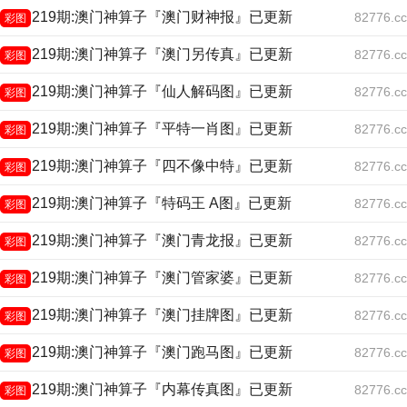
219期:澳门神算子『澳门财神报』已更新
82776.cc
彩图
219期:澳门神算子『澳门另传真』已更新
82776.cc
彩图
219期:澳门神算子『仙人解码图』已更新
82776.cc
彩图
219期:澳门神算子『平特一肖图』已更新
82776.cc
彩图
219期:澳门神算子『四不像中特』已更新
82776.cc
彩图
219期:澳门神算子『特码王 A图』已更新
82776.cc
彩图
219期:澳门神算子『澳门青龙报』已更新
82776.cc
彩图
219期:澳门神算子『澳门管家婆』已更新
82776.cc
彩图
219期:澳门神算子『澳门挂牌图』已更新
82776.cc
彩图
219期:澳门神算子『澳门跑马图』已更新
82776.cc
彩图
219期:澳门神算子『内幕传真图』已更新
82776.cc
彩图