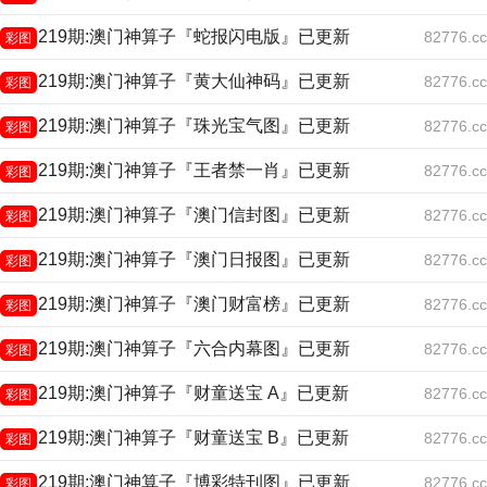
219期:澳门神算子『蛇报闪电版』已更新
82776.cc
彩图
219期:澳门神算子『黄大仙神码』已更新
82776.cc
彩图
219期:澳门神算子『珠光宝气图』已更新
82776.cc
彩图
219期:澳门神算子『王者禁一肖』已更新
82776.cc
彩图
219期:澳门神算子『澳门信封图』已更新
82776.cc
彩图
219期:澳门神算子『澳门日报图』已更新
82776.cc
彩图
219期:澳门神算子『澳门财富榜』已更新
82776.cc
彩图
219期:澳门神算子『六合内幕图』已更新
82776.cc
彩图
219期:澳门神算子『财童送宝 A』已更新
82776.cc
彩图
219期:澳门神算子『财童送宝 B』已更新
82776.cc
彩图
219期:澳门神算子『博彩特刊图』已更新
82776.cc
彩图